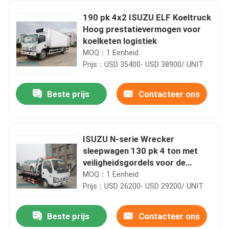
190 pk 4x2 ISUZU ELF Koeltruck
Hoog prestatievermogen voor
koelketen logistiek
MOQ：1 Eenheid
Prijs：USD 35400- USD 38900/ UNIT
Beste prijs
Contacteer ons
ISUZU N-serie Wrecker
sleepwagen 130 pk 4 ton met
Huis
veiligheidsgordels voor de
veiligheid
MOQ：1 Eenheid
Prijs：USD 26200- USD 29200/ UNIT
Producten
Beste prijs
Contacteer ons
600P 130 pk ISUZU Afvoerzuigtruck ISO9001 2015 TUV gecertificeerd
Video's