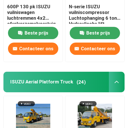
600P 130 pk ISUZU
N-serie ISUZU
vuilniswagen
vuilniscompressor
luchtremmen 4x2
Luchtophanging 6 ton
afvalverzamelvoertuig
Hydraulische lift
Beste prijs
Beste prijs
Contacteer ons
Contacteer ons
ISUZU Aerial Platform Truck
(24)