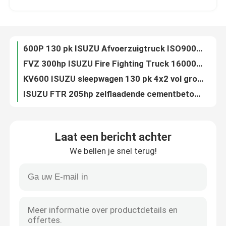
FVZ 300hp ISUZU Fire Fighting Truck 16000 van de de Brandliter Vrachtwagen van de Watertank
KV600 ISUZU sleepwagen 130 pk 4x2 vol grond met 1 jaar garantie
Ongeveer ons
ISUZU FTR 205hp zelflaadende cementbetonmengtruck
ISUZU ELF 98hp Flat bed sleeptruck KV100 4200mm 4 ton zwaar werk
Fabrieksreis
ISUZU 700P brandbestrijdingsvoertuig 6000L waterreservoir 500L schuimtank
ISUZU GIGA Afvalwater Vacuum Truck 460 pk 6x4 Heat Duty 25 ton
Kwaliteitscontrole
ISUZU Lichte Betonmixer Truck 4CBM capaciteit met standaard cabine
KV600 ISUZU koelwagen 4200 mm koelkastwagen met klimaatregeling
Contacteer ons
de Brandbestrijdingsvrachtwagen van 100P 3CBM ISUZU Lichte Plichts 80km/h 7000kg
Laat een bericht achter
F-serie ISUZU Afvoerzuigtruck 4x2 15000 Liter Hoogdrukwasser
We bellen je snel terug!
ISUZU GIGA 8X4 380 pk 12CBM 12 kubieke meter Betonmixer Truck Betonmixers Cement Mixer Betonmix Truck
Verzoek om een Citaat
Van de Brandbestrijdersfire truck with 15000L van ISUZU FVZ 6X4 de Capaciteit van de het Watertank
700P 190hp ISUZU sleeptruck platbed hersteltruck 6300mm met ABS remmen
ISUZU brandweerwagen
ISUZU GIGA 6X4 380hp 10CBM Betonmixer Truck voor bouwbehoeften
Rode FVZ ISUZU brandweerwagen Grote capaciteit 10-16 ton
ISUZU Garbage Truck