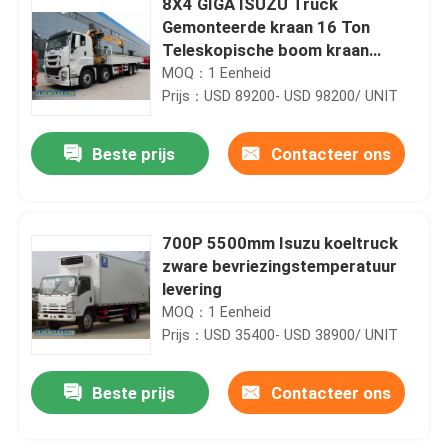
8X4 GIGA ISUZU Truck
Gemonteerde kraan 16 Ton
Teleskopische boom kraan
Truck
MOQ：1 Eenheid
Prijs：USD 89200- USD 98200/ UNIT
Beste prijs
Contacteer ons
700P 5500mm Isuzu koeltruck
zware bevriezingstemperatuur
levering
MOQ：1 Eenheid
Prijs：USD 35400- USD 38900/ UNIT
Beste prijs
Contacteer ons