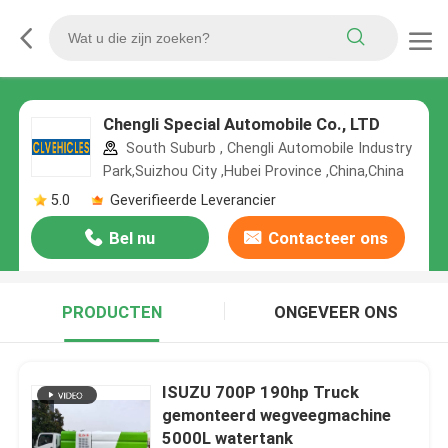
Chengli Special Automobile Co., LTD
South Suburb , Chengli Automobile Industry
Park,Suizhou City ,Hubei Province ,China,China
5.0
Geverifieerde Leverancier
Bel nu
Contacteer ons
PRODUCTEN
ONGEVEER ONS
ISUZU 700P 190hp Truck
gemonteerd wegveegmachine
5000L watertank