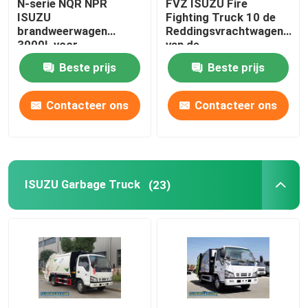
N-serie NQR NPR
FVZ ISUZU Fire
ISUZU
Fighting Truck 10 de
brandweerwagen
Reddingsvrachtwagen
ISUZU Fuel Tanker Truck
3000L voor
van de
brandblussen
Speculanten18000kg
Beste prijs
Beste prijs
Lichte Plicht
ISUZU Water Truck
Contacteer ons
Contacteer ons
ISUZU Garbage Truck
(23)