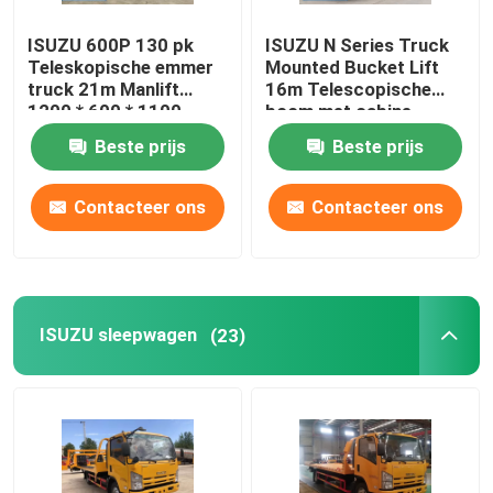
ISUZU 600P 130 pk
ISUZU N Series Truck
Teleskopische emmer
Mounted Bucket Lift
truck 21m Manlift
16m Telescopische
1200 * 600 * 1100
boom met cabine
Beste prijs
Beste prijs
Contacteer ons
Contacteer ons
ISUZU sleepwagen
(23)