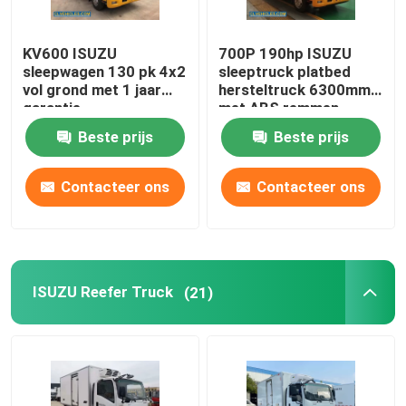
KV600 ISUZU
700P 190hp ISUZU
sleepwagen 130 pk 4x2
sleeptruck platbed
vol grond met 1 jaar
hersteltruck 6300mm
garantie
met ABS remmen
Beste prijs
Beste prijs
Contacteer ons
Contacteer ons
ISUZU Reefer Truck
(21)