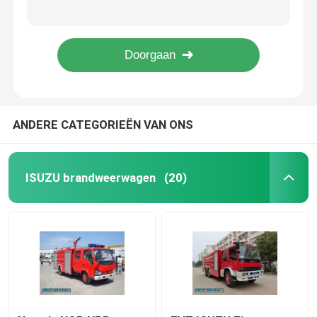
ISUZU KV100 lichte vrachtwagens 98 pk 3 ton 5 ton dieselbrandstof
ISUZU Lichte afvalwater tankwagen met 3360 mm wielbasis
ISUZU Aerial Platform Truck
Wiellift ISUZU ELF sleeptruck 190 pk met hoge sleepcapaciteit
GIGA 460 pk 4x2 ISUZU Reefer Truck Midden temperatuur gecontroleerd
ISUZU sleepwagen
ANDERE CATEGORIEËN VAN ONS
ISUZU Reefer Truck
ISUZU vrachtwagenkraan
ISUZU brandweerwagen
(20)
ISUZU Road Sweeper Truck
ISUZU Afvoerzuigtruck
ISUZU Betonmengtruck