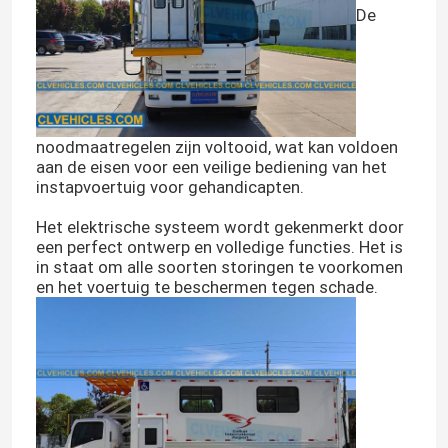
De
Ongeveer ons
Fabrieksreis
noodmaatregelen zijn voltooid, wat kan voldoen
aan de eisen voor een veilige bediening van het
Kwaliteitscontrole
instapvoertuig voor gehandicapten.
Het elektrische systeem wordt gekenmerkt door
een perfect ontwerp en volledige functies. Het is
Contacteer ons
in staat om alle soorten storingen te voorkomen
en het voertuig te beschermen tegen schade.
Verzoek om een Citaat
ISUZU brandweerwagen
ISUZU Garbage Truck