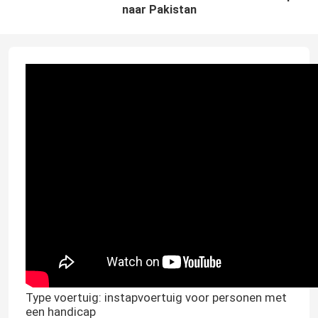
naar Pakistan
Type voertuig: instapvoertuig voor personen met
een handicap