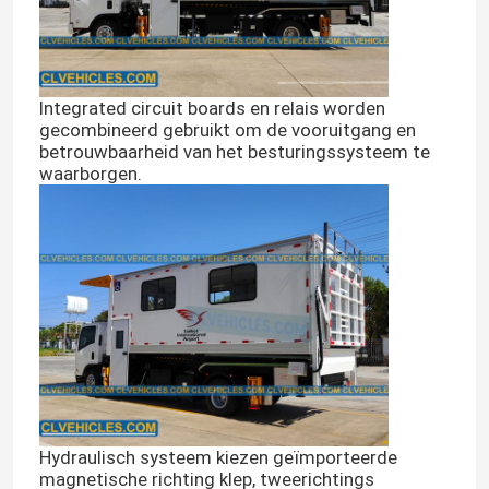
ISUZU Aerial Platform Truck
Integrated circuit boards en relais worden
ISUZU sleepwagen
gecombineerd gebruikt om de vooruitgang en
betrouwbaarheid van het besturingssysteem te
waarborgen.
ISUZU Reefer Truck
ISUZU vrachtwagenkraan
ISUZU Road Sweeper Truck
ISUZU Afvoerzuigtruck
Hydraulisch systeem kiezen geïmporteerde
ISUZU Betonmengtruck
magnetische richting klep, tweerichtings