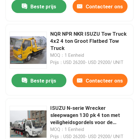
Beste prijs
Contacteer ons
NQR NPR NKR ISUZU Tow Truck
4x2 4 ton Groot Flatbed Tow
Truck
MOQ：1 Eenheid
Prijs：USD 26200- USD 29200/ UNIT
Beste prijs
Contacteer ons
Huis
ISUZU N-serie Wrecker
sleepwagen 130 pk 4 ton met
Producten
veiligheidsgordels voor de
veiligheid
MOQ：1 Eenheid
Video's
Prijs：USD 26200- USD 29200/ UNIT