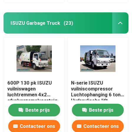
ISUZU Garbage Truck
(23)
600P 130 pk ISUZU
N-serie ISUZU
vuilniswagen
vuilniscompressor
luchtremmen 4x2
Luchtophanging 6 ton
afvalverzamelvoertuig
Hydraulische lift
Beste prijs
Beste prijs
Contacteer ons
Contacteer ons