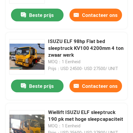
Beste prijs
Contacteer ons
Ongeveer ons
Fabrieksreis
ISUZU ELF 98hp Flat bed
sleeptruck KV100 4200mm 4 ton
Kwaliteitscontrole
zwaar werk
MOQ：1 Eenheid
Prijs：USD 24500- USD 27500/ UNIT
Contacteer ons
Beste prijs
Contacteer ons
Verzoek om een Citaat
ISUZU brandweerwagen
Wiellift ISUZU ELF sleeptruck
190 pk met hoge sleepcapaciteit
MOQ：1 Eenheid
ISUZU Garbage Truck
Prijs：USD 35600- USD 37800/ UNIT