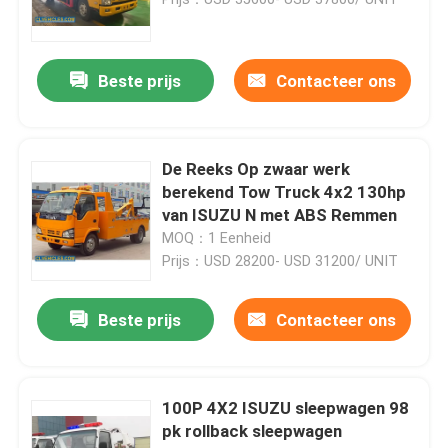
ISUZU Aerial Platform Truck
Beste prijs
Contacteer ons
ISUZU sleepwagen
De Reeks Op zwaar werk
ISUZU Reefer Truck
berekend Tow Truck 4x2 130hp
van ISUZU N met ABS Remmen
MOQ：1 Eenheid
ISUZU vrachtwagenkraan
Prijs：USD 28200- USD 31200/ UNIT
ISUZU Road Sweeper Truck
Beste prijs
Contacteer ons
ISUZU Afvoerzuigtruck
100P 4X2 ISUZU sleepwagen 98
pk rollback sleepwagen
ISUZU Betonmengtruck