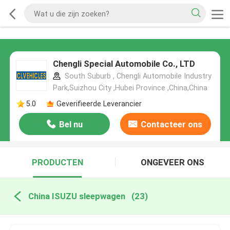
Chengli Special Automobile Co., LTD
South Suburb , Chengli Automobile Industry
Park,Suizhou City ,Hubei Province ,China,China
5.0
Geverifieerde Leverancier
Bel nu
Contacteer ons
PRODUCTEN
ONGEVEER ONS
China ISUZU sleepwagen
(23)