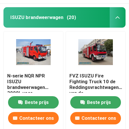
ISUZU brandweerwagen
(20)
N-serie NQR NPR
FVZ ISUZU Fire
ISUZU
Fighting Truck 10 de
brandweerwagen
Reddingsvrachtwagen
3000L voor
van de
brandblussen
Speculanten18000kg
Beste prijs
Beste prijs
Lichte Plicht
Contacteer ons
Contacteer ons