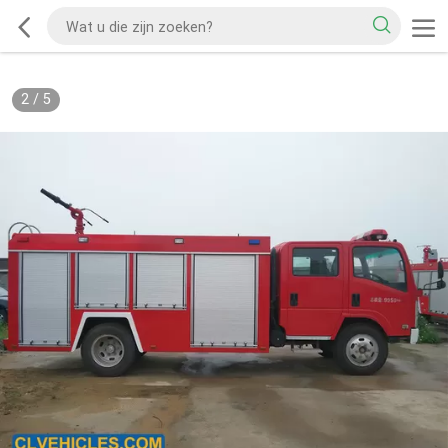
2
/
5