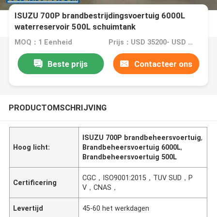
ISUZU 700P brandbestrijdingsvoertuig 6000L
waterreservoir 500L schuimtank
MOQ：1 Eenheid
Prijs：USD 35200- USD 39200/ UNIT
Beste prijs
Contacteer ons
PRODUCTOMSCHRIJVING
ISUZU 700P brandbeheersvoertuig
,
Hoog licht:
Brandbeheersvoertuig 6000L
,
Brandbeheersvoertuig 500L
CGC，ISO9001:2015，TUV SUD，P
Certificering
V，CNAS，
Levertijd
45-60 het werkdagen