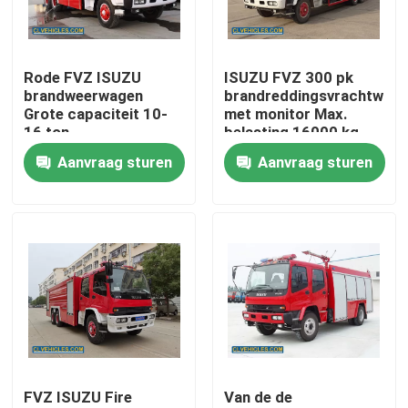
Ongeveer ons
Rode FVZ ISUZU
ISUZU FVZ 300 pk
brandweerwagen
brandreddingsvrachtwag
Fabrieksreis
Grote capaciteit 10-
met monitor Max.
16 ton
belasting 16000 kg
Aanvraag sturen
Aanvraag sturen
Kwaliteitscontrole
Contacteer ons
Verzoek om een Citaat
ISUZU brandweerwagen
FVZ ISUZU Fire
Van de de
ISUZU Garbage Truck