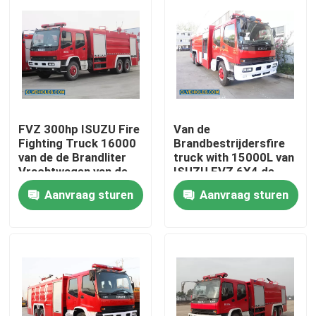
FVZ 300hp ISUZU Fire
Van de
Fighting Truck 16000
Brandbestrijdersfire
van de de Brandliter
truck with 15000L van
Vrachtwagen van de
ISUZU FVZ 6X4 de
Watertank
Capaciteit van de het
Aanvraag sturen
Aanvraag sturen
Watertank
Huis
Producten
Video's