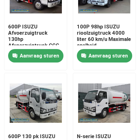
Ongeveer ons
600P ISUZU
100P 98hp ISUZU
Afvoerzuigtruck
rioolzuigtruck 4000
Fabrieksreis
130hp
liter 60 km/u Maximale
Afvoerzuigtruck CGC
snelheid
Aanvraag sturen
Aanvraag sturen
Kwaliteitscontrole
Contacteer ons
Verzoek om een Citaat
ISUZU brandweerwagen
600P 130 pk ISUZU
N-serie ISUZU
ISUZU Garbage Truck