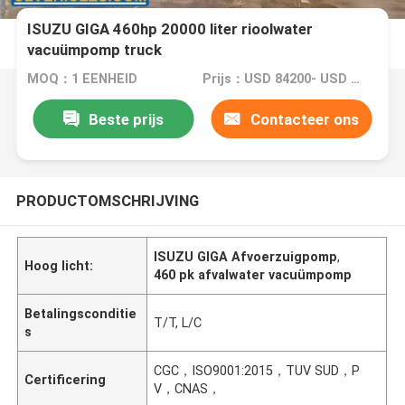
ISUZU GIGA 460hp 20000 liter rioolwater
vacuümpomp truck
MOQ：1 EENHEID
Prijs：USD 84200- USD 94200 / UNIT
Beste prijs
Contacteer ons
PRODUCTOMSCHRIJVING
ISUZU GIGA Afvoerzuigpomp
,
Hoog licht:
460 pk afvalwater vacuümpomp
Betalingsconditie
T/T, L/C
s
CGC，ISO9001:2015，TUV SUD，P
Certificering
V，CNAS，