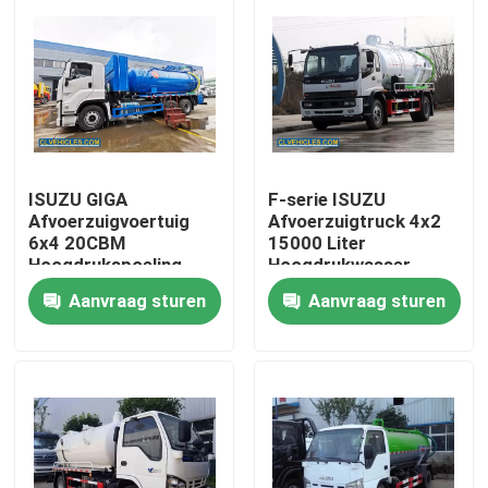
ISUZU GIGA
F-serie ISUZU
Afvoerzuigvoertuig
Afvoerzuigtruck 4x2
6x4 20CBM
15000 Liter
Hoogdrukspoeling
Hoogdrukwasser
Aanvraag sturen
Aanvraag sturen
Huis
Producten
Video's