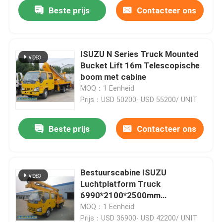
Beste prijs
Contacteer ons
ISUZU N Series Truck Mounted
Bucket Lift 16m Telescopische
boom met cabine
MOQ：1 Eenheid
Prijs：USD 50200- USD 55200/ UNIT
Beste prijs
Contacteer ons
Huis
Bestuurscabine ISUZU
Luchtplatform Truck
Producten
6990*2100*2500mm
Dieselbrandstof
MOQ：1 Eenheid
Video's
Prijs：USD 36900- USD 42200/ UNIT