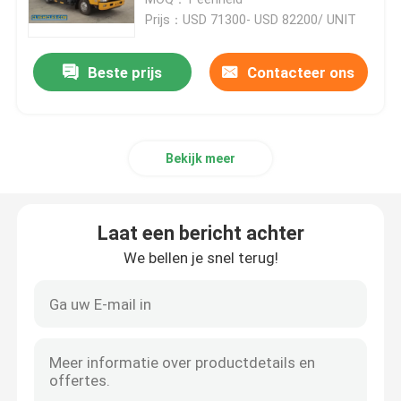
Prijs：USD 71300- USD 82200/ UNIT
ISUZU Aerial Platform Truck
Beste prijs
Contacteer ons
ISUZU sleepwagen
Bekijk meer
ISUZU Reefer Truck
ISUZU vrachtwagenkraan
Laat een bericht achter
We bellen je snel terug!
ISUZU Road Sweeper Truck
ISUZU Afvoerzuigtruck
ISUZU Betonmengtruck