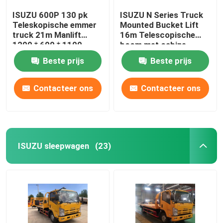
ISUZU 600P 130 pk
ISUZU N Series Truck
Teleskopische emmer
Mounted Bucket Lift
truck 21m Manlift
16m Telescopische
1200 * 600 * 1100
boom met cabine
Beste prijs
Beste prijs
Contacteer ons
Contacteer ons
ISUZU sleepwagen
(23)