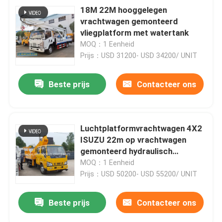
18M 22M hooggelegen
vrachtwagen gemonteerd
vliegplatform met watertank
MOQ：1 Eenheid
Prijs：USD 31200- USD 34200/ UNIT
Beste prijs
Contacteer ons
Luchtplatformvrachtwagen 4X2
ISUZU 22m op vrachtwagen
gemonteerd hydraulisch
platform
MOQ：1 Eenheid
Prijs：USD 50200- USD 55200/ UNIT
Beste prijs
Contacteer ons