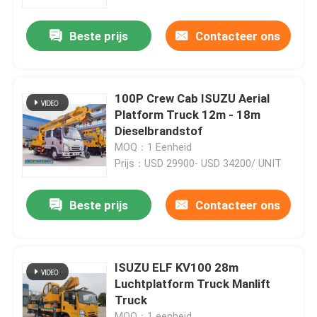
Beste prijs
Contacteer ons
Ongeveer ons
Fabrieksreis
100P Crew Cab ISUZU Aerial
Platform Truck 12m - 18m
Kwaliteitscontrole
Dieselbrandstof
MOQ：1 Eenheid
Prijs：USD 29900- USD 34200/ UNIT
Contacteer ons
Beste prijs
Contacteer ons
Verzoek om een Citaat
ISUZU brandweerwagen
ISUZU ELF KV100 28m
Luchtplatform Truck Manlift
Truck
ISUZU Garbage Truck
MOQ：1 eenheid