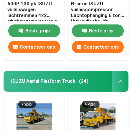
600P 130 pk ISUZU
N-serie ISUZU
vuilniswagen
vuilniscompressor
luchtremmen 4x2
Luchtophanging 6 ton
afvalverzamelvoertuig
Hydraulische lift
Beste prijs
Beste prijs
Contacteer ons
Contacteer ons
ISUZU Aerial Platform Truck
(24)