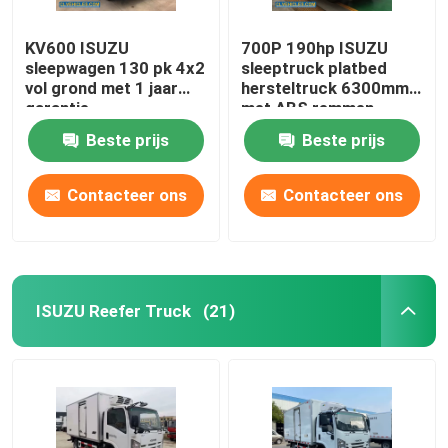
KV600 ISUZU
700P 190hp ISUZU
sleepwagen 130 pk 4x2
sleeptruck platbed
vol grond met 1 jaar
hersteltruck 6300mm
garantie
met ABS remmen
Beste prijs
Beste prijs
Contacteer ons
Contacteer ons
ISUZU Reefer Truck
(21)