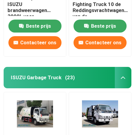
ISUZU
Fighting Truck 10 de
brandweerwagen
Reddingsvrachtwagen
3000L voor
van de
brandblussen
Speculanten18000kg
Beste prijs
Beste prijs
Lichte Plicht
Contacteer ons
Contacteer ons
ISUZU Garbage Truck
(23)