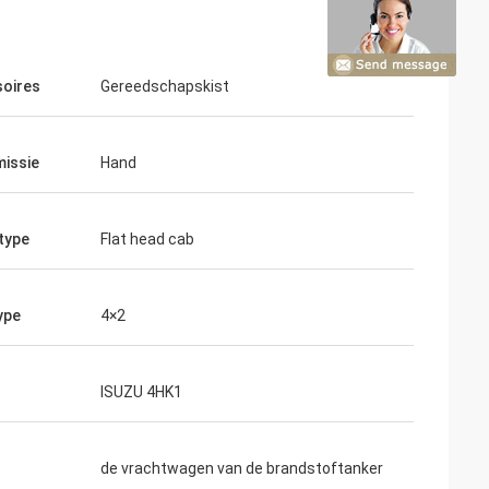
oires
Gereedschapskist
issie
Hand
type
Flat head cab
ype
4×2
ISUZU 4HK1
de vrachtwagen van de brandstoftanker