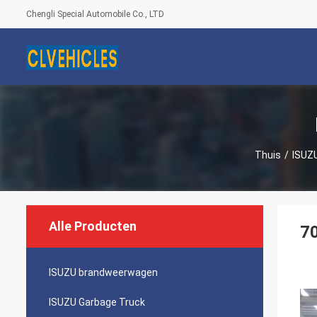
Chengli Special Automobile Co., LTD
Thuis
/
ISUZU
Alle Producten
7
ISUZU brandweerwagen
ISUZU Garbage Truck