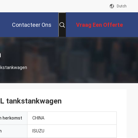
Dutch
Contacteer Ons
Vraag Een Offerte
Aan
n
nkstankwagen
0L tankstankwagen
an herkomst
CHINA
m
ISUZU