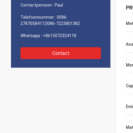
Contactpersoon :
Paul
PR
Telefoonnummer :
0086-
2787058417,0086-7223801382
Met
Whatsapp :
+8615072324118
As
Contact
Me
Cap
Emi
Mat