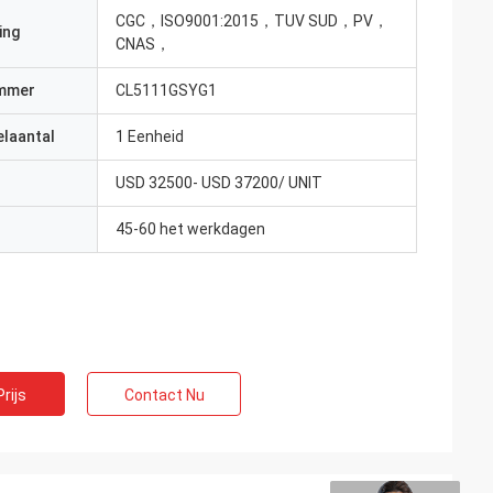
CGC，ISO9001:2015，TUV SUD，PV，
ing
CNAS，
mmer
CL5111GSYG1
elaantal
1 Eenheid
USD 32500- USD 37200/ UNIT
45-60 het werkdagen
rijs
Contact Nu