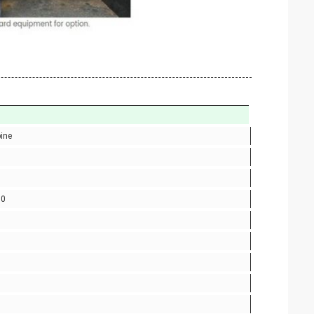
ine
80