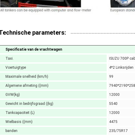
Technische parameters:
Specificatie van de vrachtwagen
Taxi.
ISUZU 700P cab
Voertuigtype
4*2 Linksrijden
Maximale snelheid (km/h)
99
Algemene afmeting ((mm)
7940*2190*25
GVW(kg)
12000
Gewicht in bedrijfsgraad ((kg)
5540
Tankcapaciteit (L)
12000
Wielbasis ((mm)
4475
banden
235/75R17