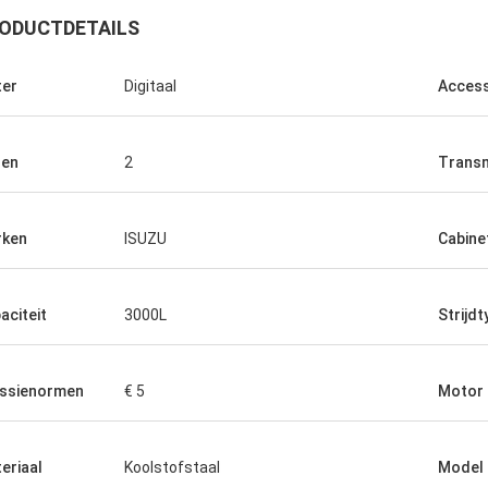
ODUCTDETAILS
er
Digitaal
Access
sen
2
Transm
rken
ISUZU
Cabine
aciteit
3000L
Strijdt
ssienormen
€ 5
Motor
eriaal
Koolstofstaal
Model