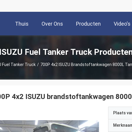
Thuis
Over Ons
Producten
Video's
ISUZU Fuel Tanker Truck Producte
 Fuel Tanker Truck
/
700P 4x2 ISUZU Brandstoftankwagen 8000L Ta
00P 4x2 ISUZU brandstoftankwagen 800
Plaats v
Merknaa