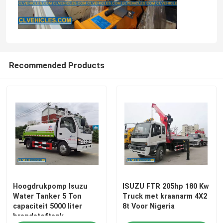
Ongeveer ons
Fabrieksreis
Recommended Products
Kwaliteitscontrole
Contacteer ons
Verzoek om een Citaat
ISUZU brandweerwagen
Hoogdrukpomp Isuzu
ISUZU FTR 205hp 180 Kw
Water Tanker 5 Ton
Truck met kraanarm 4X2
capaciteit 5000 liter
8t Voor Nigeria
brandstoftank
ISUZU Garbage Truck