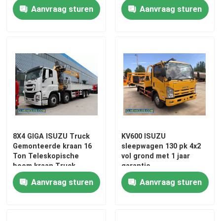
Aanvraag sturen
Aanvraag sturen
ISUZU Aerial Platform Truck
ISUZU sleepwagen
ISUZU Reefer Truck
ISUZU vrachtwagenkraan
8X4 GIGA ISUZU Truck
KV600 ISUZU
Gemonteerde kraan 16
sleepwagen 130 pk 4x2
ISUZU Road Sweeper Truck
Ton Teleskopische
vol grond met 1 jaar
boom kraan Truck
garantie
Aanvraag sturen
Aanvraag sturen
ISUZU Afvoerzuigtruck
ISUZU Betonmengtruck